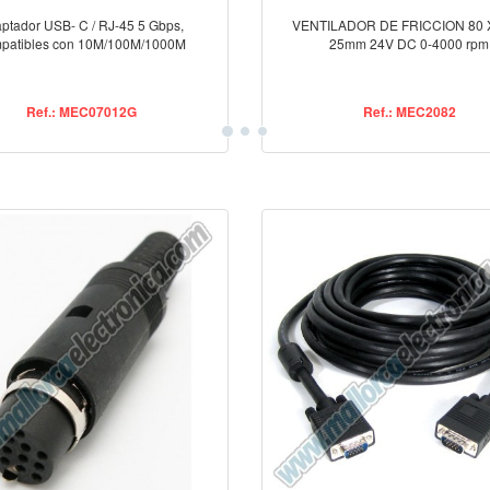
ptador USB- C / RJ-45 5 Gbps,
VENTILADOR DE FRICCION 80 X
patibles con 10M/100M/1000M
25mm 24V DC 0-4000 rpm
Ref.: MEC07012G
Ref.: MEC2082