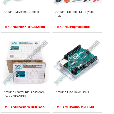
Arduino MKR RGB Shield
Arduino Science Kit Physics
Lab
Ref: ArduinoMKRRGBShield
Ref: Arduinophysicslab
Arduino Starter Kit Classroom
Arduino Uno Rev3 SMD
Pack - SPANISH
Ref: ArduinoStarterKitClass
Ref: ArduinoUnoRev3SMD