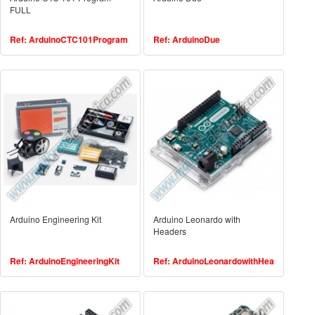
FULL
Ref: ArduinoCTC101Program
Ref: ArduinoDue
Arduino Engineering Kit
Arduino Leonardo with
Headers
Ref: ArduinoEngineeringKit
Ref: ArduinoLeonardowithHea