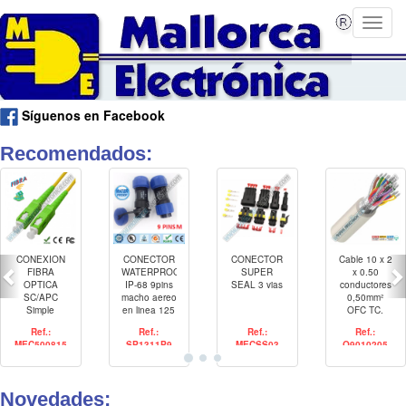
Síguenos en Facebook
Recomendados:
CONEXION
CONECTOR
CONECTOR
Cable 10 x 2
FIBRA
WATERPROOF
SUPER
x 0.50
OPTICA
IP-68 9pins
SEAL 3 vias
conductores
SC/APC
macho aereo
0,50mm²
Simple
en linea 125
OFC TC.
Monomode
V 3 A RoHS
Pantalla
Ref.:
Ref.:
Ref.:
Ref.:
15 mtrs
Cinta Al +
MEC500815
SP1311P9
MECSS03
Q9010205
Trenza OFC
TC 80%.
Cubierta
PVC.
Novedades:
UL2464,