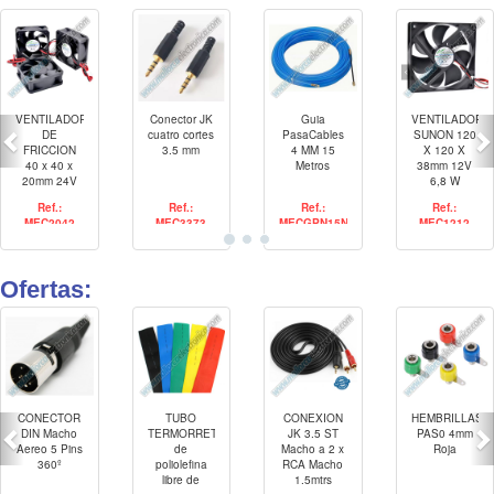
VENTILADOR
Conector JK
Guia
VENTILADOR
DE
cuatro cortes
PasaCables
SUNON 120
FRICCION
3.5 mm
4 MM 15
X 120 X
40 x 40 x
Metros
38mm 12V
20mm 24V
6,8 W
DC 0-5000
Ref.:
Ref.:
Ref.:
Ref.:
rpm
MEC2042
MEC3373
MECGPN15N
MEC1212
Ofertas:
CONECTOR
TUBO
CONEXION
HEMBRILLAS
DIN Macho
TERMORRETRACTIL
JK 3.5 ST
PAS0 4mm
Aereo 5 Pins
de
Macho a 2 x
Roja
360º
poliolefina
RCA Macho
libre de
1.5mtrs