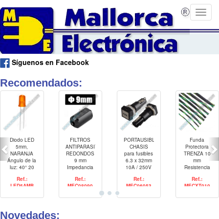
Síguenos en Facebook
Recomendados:
Diodo LED
FILTROS
PORTAUSIBLES
Funda
5mm,
ANTIPARASITOS
CHASIS
Protectora
NARANJA
REDONDOS
para fusibles
TRENZA 10
Ángulo de la
9 mm
6.3 x 32mm
mm
luz: 40° 20
Impedancia
10A / 250V
Resistencia
mA Tensión:
Mínima
de
Ref.:
Ref.:
Ref.:
Ref.:
2 -2,8 V
25MHz
temperatura:
LED5AMB
MEC08090
MEC06053
MECXT010
105W /
-50 °C ~ +
100MHz
150 °C
190W
Novedades: