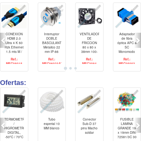
CONEXION
Interruptor
VENTILADOR
Adaptador
HDMI 2.0
DOBLE
DE
de fibra
Ultra 4 K 60
BASCULANTE
FRICCION
óptica APC a
Hzk Ethernet
Metalico 22
80 x 80 x
SC
1.5 mts M /
mm IP-66
38mm 100-
Monomodo
M
con luz Led
230V 0-4500
Símplex
Ref.:
Ref.:
Ref.:
Ref.:
AZUL / AC
RPM
MEC08015
MEC06023AZ
MEC2084
MEC05002
110/220V 2
No 2 Nc
Ofertas:
TERMOMETRO
Tubo
Conector
FUSIBLE
/
esperial 10
Sub-D 37
LAMINA
HIGROMETRO
MM blanco
pins Macho
GRANDE 19
DIGITAL,
soldar
x 19mm DIN-
-50ºC / 70ºC
72581/3C 30