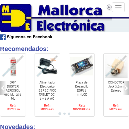
Síguenos en Facebook
Recomendados:
DRY
Alimentador
Placa de
CONECTOR
DUSTER
Electronico
Desarrollo
Jack 3,5mm
AEROSOL
ESPECIFICO
ESP32
Estereo
650 ML -275
TABLET DC-
114LCD
ML
5 v 3 A AC-
100-240Vca
Ref.:
Ref.:
Ref.:
Ref.:
50-60Hz
JELT7910
MEC0143
MECESP321
MEC1381
Novedades: