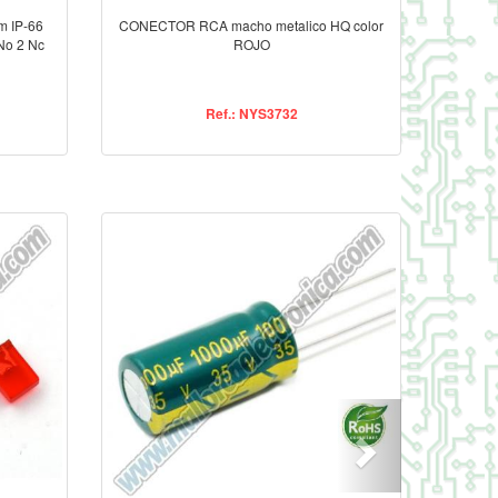
m IP-66
CONECTOR RCA macho metalico HQ color
No 2 Nc
ROJO
Ref.: NYS3732