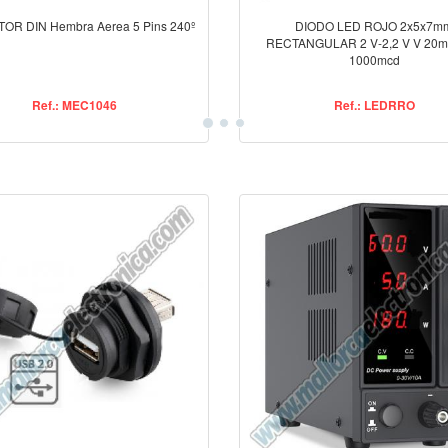
R DIN Hembra Aerea 5 Pins 240º
DIODO LED ROJO 2x5x7m
RECTANGULAR 2 V-2,2 V V 20m
1000mcd
Ref.: MEC1046
Ref.: LEDRRO