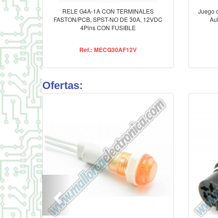
RELE G4A-1A CON TERMINALES
Juego d
FASTON/PCB, SPST-NO DE 30A, 12VDC
Au
4Pins CON FUSIBLE
Ref.: MECG30AF12V
Ofertas: