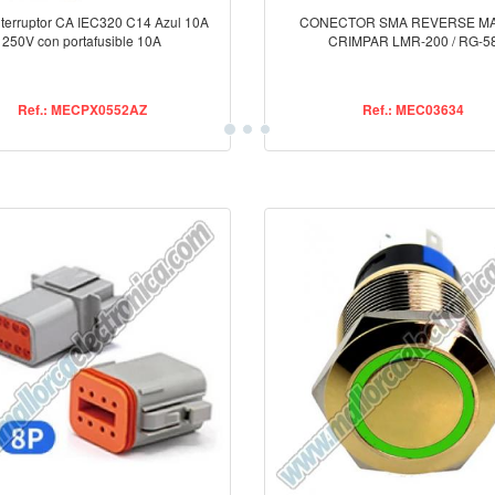
nterruptor CA IEC320 C14 Azul 10A
CONECTOR SMA REVERSE M
250V con portafusible 10A
CRIMPAR LMR-200 / RG-5
Ref.: MECPX0552AZ
Ref.: MEC03634