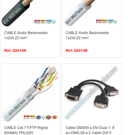
CABLE Audio Balanceado
CABLE Audio Balanceado
1x2x0,22 mm²
1x2x0,22 mm²
Ref: Q3414N
Ref: Q3414B
CABLE Cat.7 F/FTP Rígido
Cable DMS59 a DVI Dual 1- 8
600MHz FRLSZH
en-DMS-59 a 2 Cable DVI-Y.