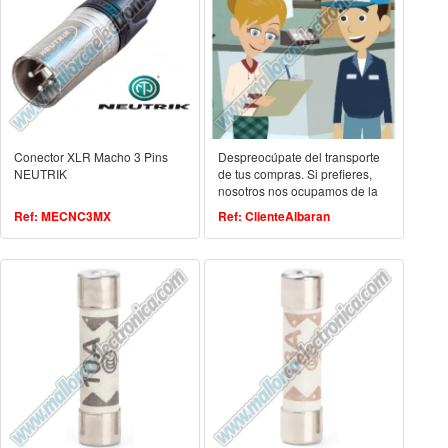
Conector XLR Macho 3 Pins
Despreocúpate del transporte
NEUTRIK
de tus compras. Si prefieres,
nosotros nos ocupamos de la
entrega a domicilio, de forma
Ref: MECNC3MX
Ref: ClienteAlbaran
rápida y cómoda.