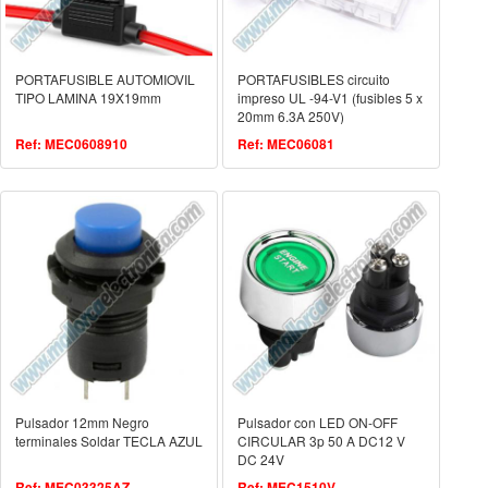
PORTAFUSIBLE AUTOMIOVIL
PORTAFUSIBLES circuito
TIPO LAMINA 19X19mm
impreso UL -94-V1 (fusibles 5 x
20mm 6.3A 250V)
Ref: MEC0608910
Ref: MEC06081
Pulsador 12mm Negro
Pulsador con LED ON-OFF
terminales Soldar TECLA AZUL
CIRCULAR 3p 50 A DC12 V
DC 24V
Ref: MEC03325AZ
Ref: MEC1510V