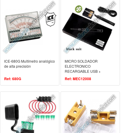
ICE-680G Multímetro analógico
MICRO SOLDADOR
de alta precisión
ELECTRONICO
RECARGABLE USB +
SOPORTE + 330-350°C / 370-
Ref: 680G
Ref: MEC12008
400.°C/ 430 °C-450 °C