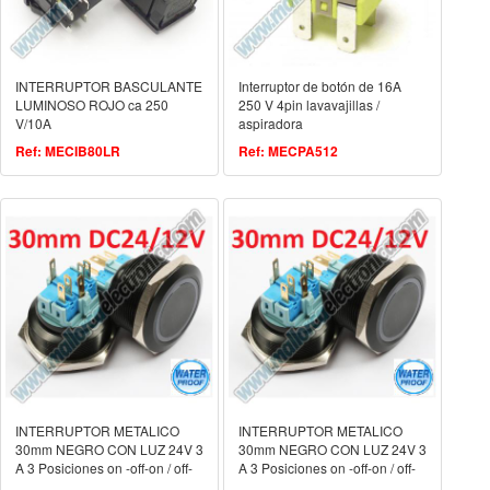
INTERRUPTOR BASCULANTE
Interruptor de botón de 16A
LUMINOSO ROJO ca 250
250 V 4pin lavavajillas /
V/10A
aspiradora
Ref: MECIB80LR
Ref: MECPA512
INTERRUPTOR METALICO
INTERRUPTOR METALICO
30mm NEGRO CON LUZ 24V 3
30mm NEGRO CON LUZ 24V 3
A 3 Posiciones on -off-on / off-
A 3 Posiciones on -off-on / off-
on-off
on-off