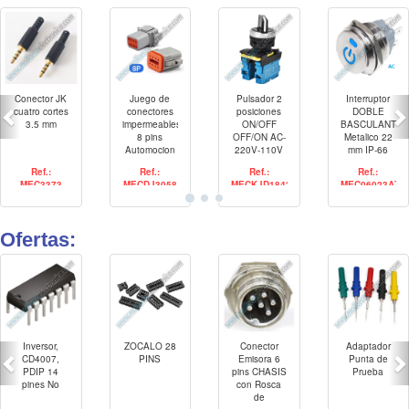
Conector JK
Juego de
Pulsador 2
Interruptor
cuatro cortes
conectores
posiciones
DOBLE
3.5 mm
impermeables
ON/OFF
BASCULANTE
8 pins
OFF/ON AC-
Metalico 22
Automocion
220V-110V
mm IP-66
con pines
10A
con luz Led
Ref.:
Ref.:
Ref.:
Ref.:
22-16AWG
AZUL / AC
MEC3373
MECDJ3058
MECKJD18430
MEC06023AZ
110/220V 2
No 2 Nc
Ofertas:
Inversor,
ZOCALO 28
Conector
Adaptador
CD4007,
PINS
Emisora 6
Punta de
PDIP 14
pins CHASIS
Prueba
pines No
con Rosca
de