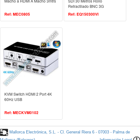
Macho a HDMI A Macho 3mtrs
SDI 30 Metros Rollo
Retractilado BNC 3G
Ref: MEC0805
Ref: EQ150300VI
KVM Switch HDMI 2 Port 4K
60Hz USB
Ref: MECKVM0102
Mallorca Electrónica, S.L. - Cl. General Riera 6 - 07003 - Palma de
Mallorca (Baleares)
Información Legal