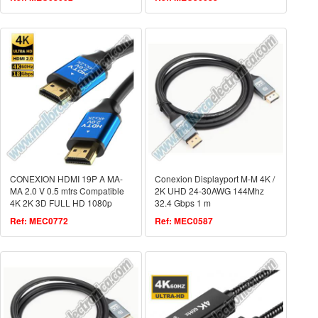
CONEXION HDMI 19P A MA-
Conexion Displayport M-M 4K /
MA 2.0 V 0.5 mtrs Compatible
2K UHD 24-30AWG 144Mhz
4K 2K 3D FULL HD 1080p
32.4 Gbps 1 m
ETHERNET
Ref: MEC0772
Ref: MEC0587