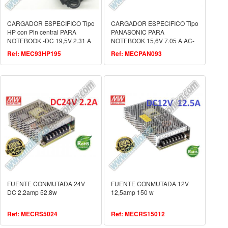
CARGADOR ESPECIFICO Tipo
CARGADOR ESPECIFICO Tipo
HP con Pin central PARA
PANASONIC PARA
NOTEBOOK -DC 19,5V 2.31 A
NOTEBOOK 15,6V 7.05 A AC-
AC-110/240V
110/240V
Ref: MEC93HP195
Ref: MECPAN093
FUENTE CONMUTADA 24V
FUENTE CONMUTADA 12V
DC 2.2amp 52.8w
12,5amp 150 w
Ref: MECRS5024
Ref: MECRS15012