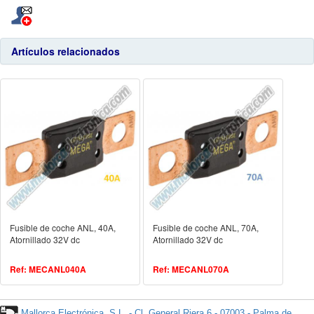
Artículos relacionados
Fusible de coche ANL, 40A,
Fusible de coche ANL, 70A,
Atornillado 32V dc
Atornillado 32V dc
Ref: MECANL040A
Ref: MECANL070A
Mallorca Electrónica, S.L. - Cl. General Riera 6 - 07003 - Palma de