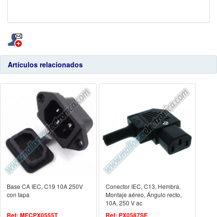
Artículos relacionados
Base CA IEC, C19 10A 250V
Conector IEC, C13, Hembra,
con tapa
Montaje aéreo, Ángulo recto,
10A, 250 V ac
Ref: MECPX0555T
Ref: PX0587SE