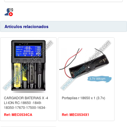
Artículos relacionados
CARGADOR BATERIAS X -4
Portapilas r 18650 x 1 (3.7v)
LI-ION RC-18650 -1849-
18350-17670-17500-1634-
123-14500-10440-AA-AAA
Ref: MEC0534CA
Ref: MEC0534X1
26650