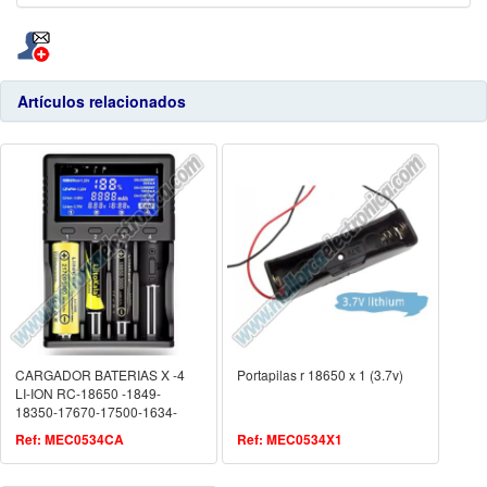
Artículos relacionados
CARGADOR BATERIAS X -4
Portapilas r 18650 x 1 (3.7v)
LI-ION RC-18650 -1849-
18350-17670-17500-1634-
123-14500-10440-AA-AAA
Ref: MEC0534CA
Ref: MEC0534X1
26650