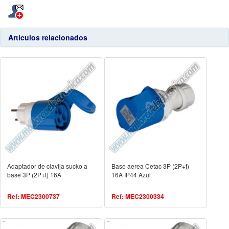
Artículos relacionados
Adaptador de clavija sucko a
Base aerea Cetac 3P (2P+t)
base 3P (2P+t) 16A
16A IP44 Azul
Ref: MEC2300737
Ref: MEC2300334