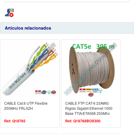
Artículos relacionados
CABLE Cat.6 UTP Flexible
CABLE FTP CAT-6 23AWG
250MHz FRLSZH
Rigido Gigabit Ethernet 1000
Base TTIA/ETA568 250Mhz
LSZH 300 METROS
Ref: Q18765
Ref: Q18768BOX300