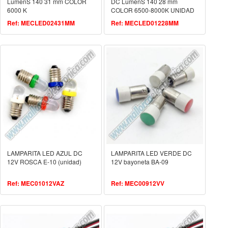
LumenS 140 31 mm COLOR
DC LumenS 140 28 mm
6000 K
COLOR 6500-8000K UNIDAD
Ref: MECLED02431MM
Ref: MECLED01228MM
LAMPARITA LED AZUL DC
LAMPARITA LED VERDE DC
12V ROSCA E-10 (unidad)
12V bayoneta BA-09
Ref: MEC01012VAZ
Ref: MEC00912VV