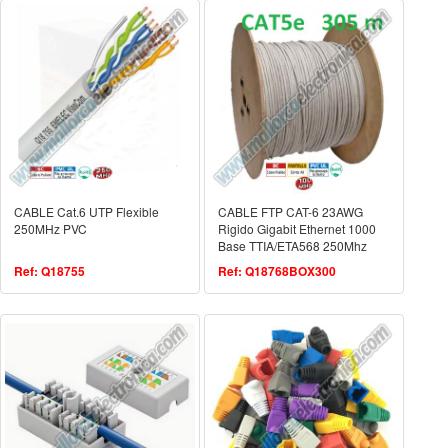
CABLE Cat.6 UTP Flexible
CABLE FTP CAT-6 23AWG
250MHz PVC
Rigido Gigabit Ethernet 1000
Base TTIA/ETA568 250Mhz
LSZH 300 METROS
Ref: Q18755
Ref: Q18768BOX300