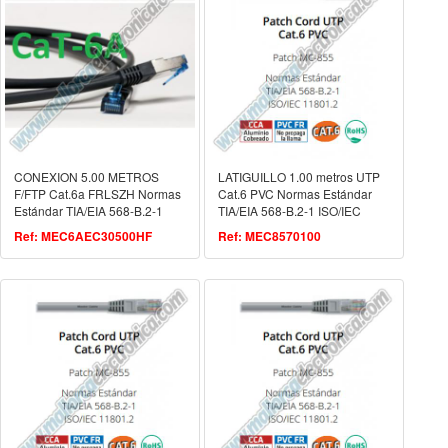
CONEXION 5.00 METROS
LATIGUILLO 1.00 metros UTP
F/FTP Cat.6a FRLSZH Normas
Cat.6 PVC Normas Estándar
Estándar TIA/EIA 568-B.2-1
TIA/EIA 568-B.2-1 ISO/IEC
ISO/IEC 11801.2
11801.2
Ref: MEC6AEC30500HF
Ref: MEC8570100