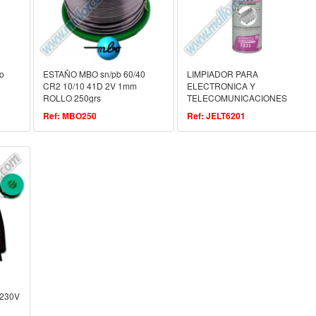
o
ESTAÑO MBO sn/pb 60/40
LIMPIADOR PARA
CR2 10/10 41D 2V 1mm
ELECTRONICA Y
ROLLO 250grs
TELECOMUNICACIONES
TRIJELT 13E sin residuos
Ref: MBO250
Ref: JELT6201
230V