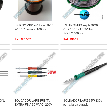
ESTAÑO MBO sn/pb/cu RT-15
ESTAÑO MBO sn/pb 60/40
7/10 0'7mm rollo 100grs
CR2 10/10 41D 2V 1mm
ROLLO 100grs
Ref: MBO07
Ref: MBO1
ON,
SOLDADOR LAPIZ PUNTA-
SOLDADOR LAPIZ 65W 230V
EXTRA FINA 30 W AC- 220V
punta larga duracion